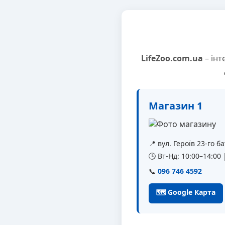
LifeZoo.com.ua
– інт
Магазин 1
📍 вул. Героїв 23-го 
🕒 Вт-Нд: 10:00–14:00
📞
096 746 4592
🗺 Google Карта