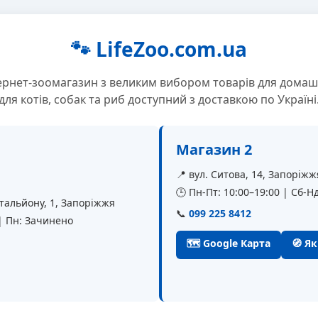
🐾 LifeZoo.com.ua
ернет-зоомагазин з великим вибором товарів для домаш
для котів, собак та риб доступний з доставкою по Україні
Магазин 2
📍 вул. Ситова, 14, Запоріжж
🕒 Пн-Пт: 10:00–19:00 | Сб-Нд
батальйону, 1, Запоріжжя
📞
099 225 8412
 | Пн: Зачинено
🗺 Google Карта
🧭 Я