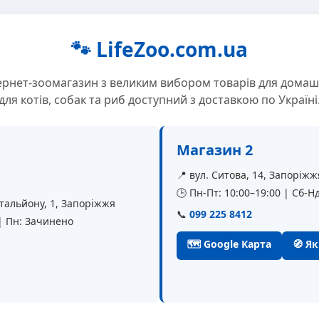
🐾 LifeZoo.com.ua
ернет-зоомагазин з великим вибором товарів для домаш
для котів, собак та риб доступний з доставкою по Україні
Магазин 2
📍 вул. Ситова, 14, Запоріжж
🕒 Пн-Пт: 10:00–19:00 | Сб-Нд
батальйону, 1, Запоріжжя
📞
099 225 8412
 | Пн: Зачинено
🗺 Google Карта
🧭 Я