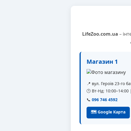
LifeZoo.com.ua
– інт
Магазин 1
📍 вул. Героїв 23-го 
🕒 Вт-Нд: 10:00–14:00
📞
096 746 4592
🗺 Google Карта