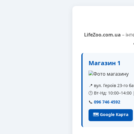
LifeZoo.com.ua
– інт
Магазин 1
📍 вул. Героїв 23-го 
🕒 Вт-Нд: 10:00–14:00
📞
096 746 4592
🗺 Google Карта