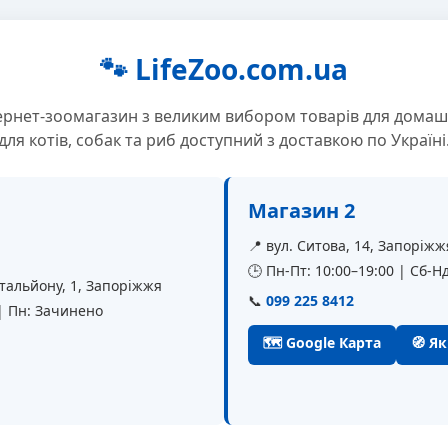
🐾 LifeZoo.com.ua
ернет-зоомагазин з великим вибором товарів для домаш
для котів, собак та риб доступний з доставкою по Україні
Магазин 2
📍 вул. Ситова, 14, Запоріжж
🕒 Пн-Пт: 10:00–19:00 | Сб-Нд
батальйону, 1, Запоріжжя
📞
099 225 8412
 | Пн: Зачинено
🗺 Google Карта
🧭 Я