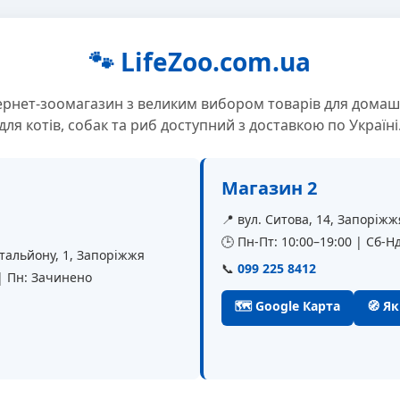
🐾 LifeZoo.com.ua
ернет-зоомагазин з великим вибором товарів для домаш
для котів, собак та риб доступний з доставкою по Україні
Магазин 2
📍 вул. Ситова, 14, Запоріжж
🕒 Пн-Пт: 10:00–19:00 | Сб-Нд
батальйону, 1, Запоріжжя
📞
099 225 8412
 | Пн: Зачинено
🗺 Google Карта
🧭 Я