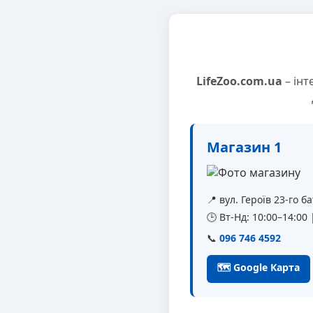
LifeZoo.com.ua
– інт
Магазин 1
📍 вул. Героїв 23-го 
🕒 Вт-Нд: 10:00–14:00
📞
096 746 4592
🗺 Google Карта