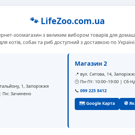
🐾 LifeZoo.com.ua
ернет-зоомагазин з великим вибором товарів для домаш
для котів, собак та риб доступний з доставкою по Україні
Магазин 2
📍 вул. Ситова, 14, Запоріжж
🕒 Пн-Пт: 10:00–19:00 | Сб-Нд
батальйону, 1, Запоріжжя
📞
099 225 8412
 | Пн: Зачинено
🗺 Google Карта
🧭 Я