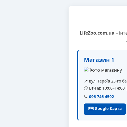
LifeZoo.com.ua
– інт
Магазин 1
📍 вул. Героїв 23-го 
🕒 Вт-Нд: 10:00–14:00
📞
096 746 4592
🗺 Google Карта