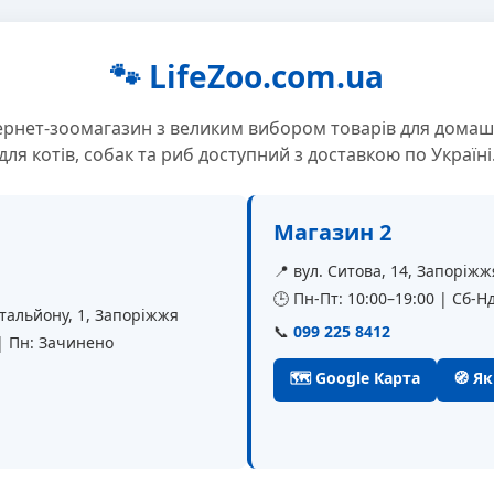
🐾 LifeZoo.com.ua
ернет-зоомагазин з великим вибором товарів для домаш
для котів, собак та риб доступний з доставкою по Україні
Магазин 2
📍 вул. Ситова, 14, Запоріжж
🕒 Пн-Пт: 10:00–19:00 | Сб-Нд
батальйону, 1, Запоріжжя
📞
099 225 8412
 | Пн: Зачинено
🗺 Google Карта
🧭 Я