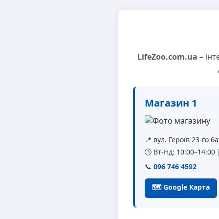
LifeZoo.com.ua
– інт
Магазин 1
📍 вул. Героїв 23-го 
🕒 Вт-Нд: 10:00–14:00
📞
096 746 4592
🗺 Google Карта