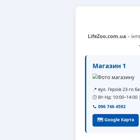
LifeZoo.com.ua
– інт
Магазин 1
📍 вул. Героїв 23-го 
🕒 Вт-Нд: 10:00–14:00
📞
096 746 4592
🗺 Google Карта