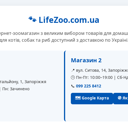
🐾 LifeZoo.com.ua
ернет-зоомагазин з великим вибором товарів для домаш
для котів, собак та риб доступний з доставкою по Україні
Магазин 2
📍 вул. Ситова, 14, Запоріжж
🕒 Пн-Пт: 10:00–19:00 | Сб-Нд
батальйону, 1, Запоріжжя
📞
099 225 8412
 | Пн: Зачинено
🗺 Google Карта
🧭 Я