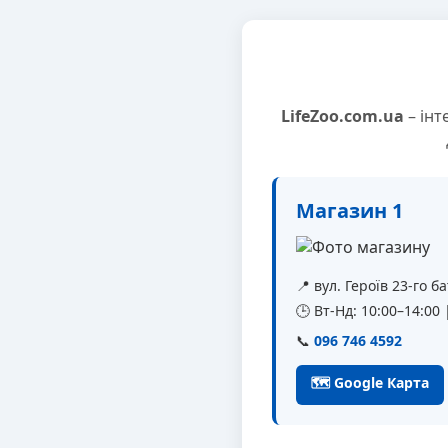
LifeZoo.com.ua
– інт
Магазин 1
📍 вул. Героїв 23-го 
🕒 Вт-Нд: 10:00–14:00
📞
096 746 4592
🗺 Google Карта