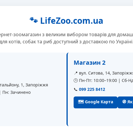
🐾 LifeZoo.com.ua
ернет-зоомагазин з великим вибором товарів для домаш
для котів, собак та риб доступний з доставкою по Україні
Магазин 2
📍 вул. Ситова, 14, Запоріжж
🕒 Пн-Пт: 10:00–19:00 | Сб-Нд
батальйону, 1, Запоріжжя
📞
099 225 8412
 | Пн: Зачинено
🗺 Google Карта
🧭 Я