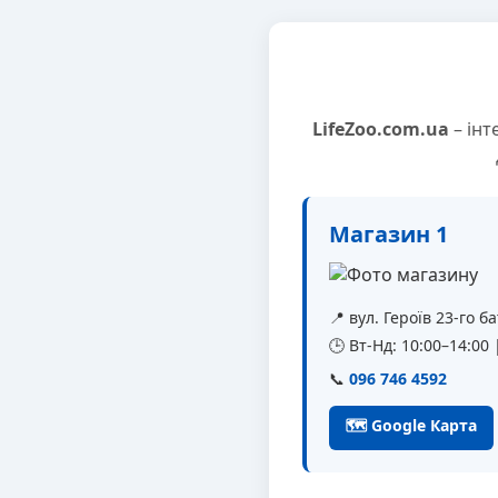
LifeZoo.com.ua
– інт
Магазин 1
📍 вул. Героїв 23-го 
🕒 Вт-Нд: 10:00–14:00
📞
096 746 4592
🗺 Google Карта