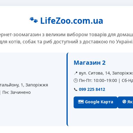
🐾 LifeZoo.com.ua
ернет-зоомагазин з великим вибором товарів для домаш
для котів, собак та риб доступний з доставкою по Україні
Магазин 2
📍 вул. Ситова, 14, Запоріжж
🕒 Пн-Пт: 10:00–19:00 | Сб-Нд
батальйону, 1, Запоріжжя
📞
099 225 8412
 | Пн: Зачинено
🗺 Google Карта
🧭 Я