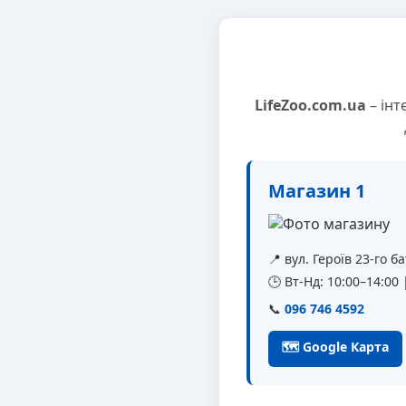
LifeZoo.com.ua
– інт
Магазин 1
📍 вул. Героїв 23-го 
🕒 Вт-Нд: 10:00–14:00
📞
096 746 4592
🗺 Google Карта