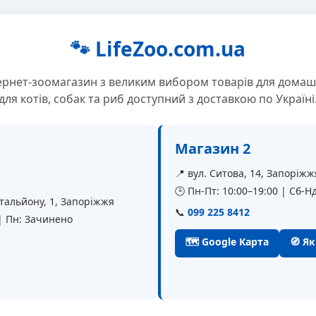
🐾 LifeZoo.com.ua
ернет-зоомагазин з великим вибором товарів для домаш
для котів, собак та риб доступний з доставкою по Україні
Магазин 2
📍 вул. Ситова, 14, Запоріжж
🕒 Пн-Пт: 10:00–19:00 | Сб-Нд
батальйону, 1, Запоріжжя
📞
099 225 8412
 | Пн: Зачинено
🗺 Google Карта
🧭 Я