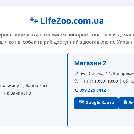
🐾 LifeZoo.com.ua
ернет-зоомагазин з великим вибором товарів для домаш
для котів, собак та риб доступний з доставкою по Україні
Магазин 2
📍 вул. Ситова, 14, Запоріжж
🕒 Пн-Пт: 10:00–19:00 | Сб-Нд
батальйону, 1, Запоріжжя
📞
099 225 8412
 | Пн: Зачинено
🗺 Google Карта
🧭 Я