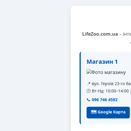
LifeZoo.com.ua
– інт
Магазин 1
📍 вул. Героїв 23-го 
🕒 Вт-Нд: 10:00–14:00
📞
096 746 4592
🗺 Google Карта